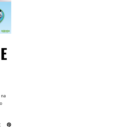
DE
 na
 o