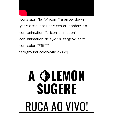
[icons size=”fa-4x” icon=”fa-arrow-down”
type=”circle” position=”center” border=”no”
icon_animation=”q_icon_animation”
icon_animation_delay=”10″ target=”_self”
icon_color=”#ffffff”
background_color=”#81d742″]
A 🍋LEMON
SUGERE
RUCA AO VIVO!