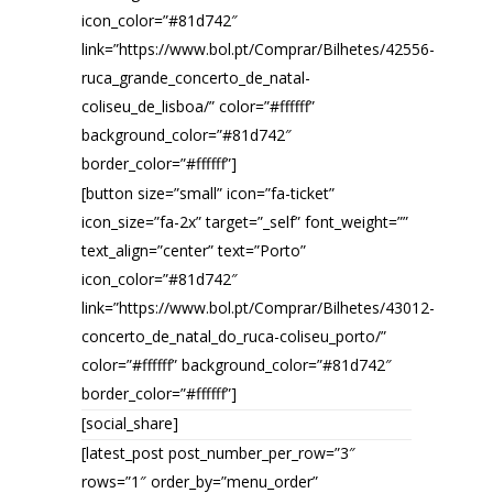
icon_color=”#81d742″
link=”https://www.bol.pt/Comprar/Bilhetes/42556-
ruca_grande_concerto_de_natal-
coliseu_de_lisboa/” color=”#ffffff”
background_color=”#81d742″
border_color=”#ffffff”]
[button size=”small” icon=”fa-ticket”
icon_size=”fa-2x” target=”_self” font_weight=””
text_align=”center” text=”Porto”
icon_color=”#81d742″
link=”https://www.bol.pt/Comprar/Bilhetes/43012-
concerto_de_natal_do_ruca-coliseu_porto/”
color=”#ffffff” background_color=”#81d742″
border_color=”#ffffff”]
[social_share]
[latest_post post_number_per_row=”3″
rows=”1″ order_by=”menu_order”