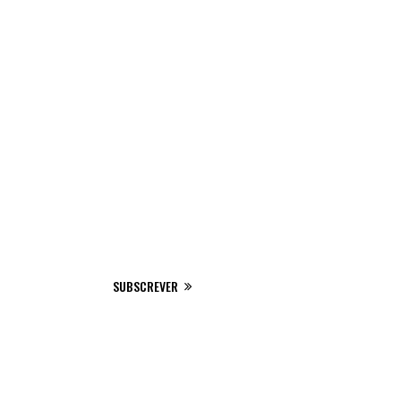
SUBSCREVE A NOSSA
NEWSLETTER
SUBSCREVER